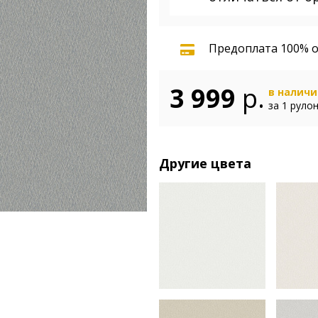
Предоплата 100% о
3 999
р.
в налич
за 1 руло
Другие цвета