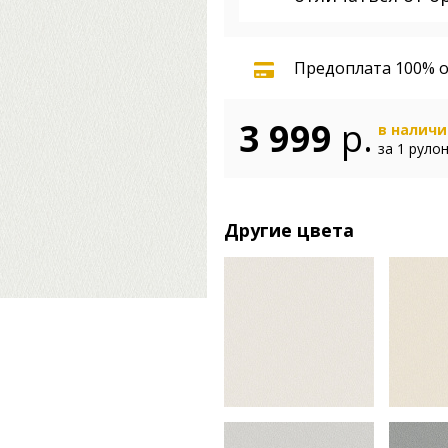
Предоплата 100% о
3 999
р.
в налич
за 1 руло
Другие цвета