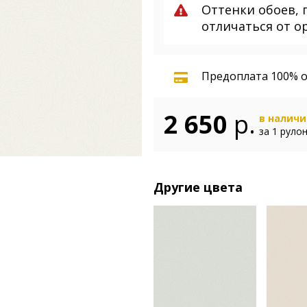
Оттенки обоев, 
отличаться от о
Предоплата 100% о
2 650
р.
в налич
за 1 руло
Другие цвета