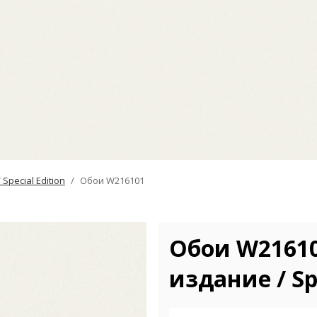
pecial Edition
Обои W216101
Обои W21610
издание / Spe