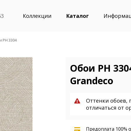
53
Коллекции
Каталог
Информа
и PH 3304
Обои PH 3304
Grandeco
Оттенки обоев, 
отличаться от о
Предоплата 100% о