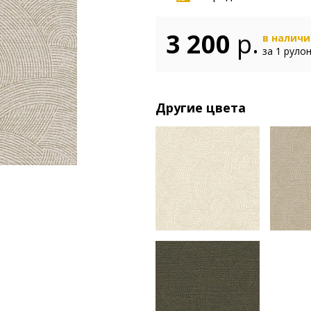
3 200
р.
в налич
за 1 руло
Другие цвета