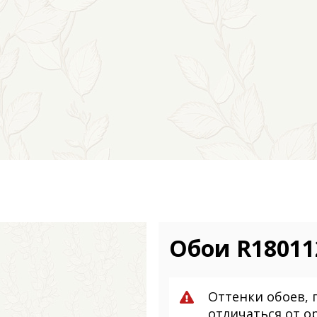
Обои R18011
Оттенки обоев, 
отличаться от о