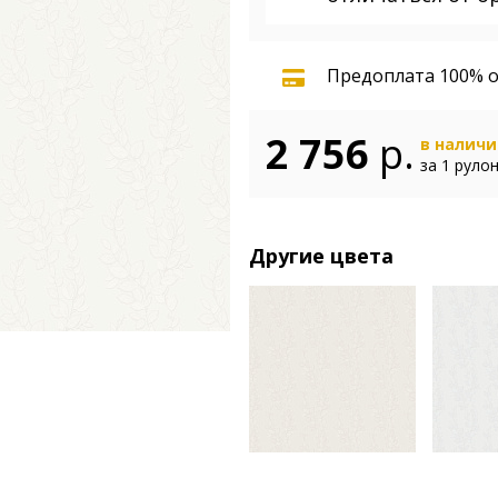
Предоплата 100% о
2 756
р.
в налич
за 1 руло
Другие цвета