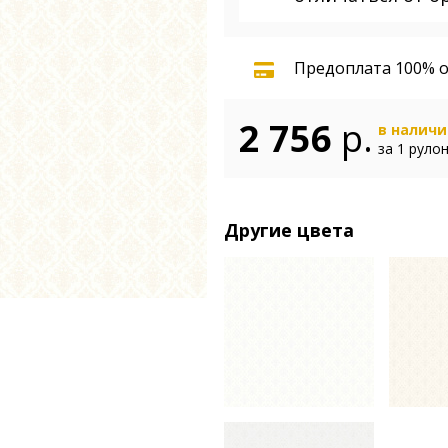
Предоплата 100% о
2 756
р.
в налич
за 1 руло
Другие цвета