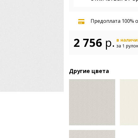
Предоплата 100% о
2 756
р.
в налич
за 1 руло
Другие цвета