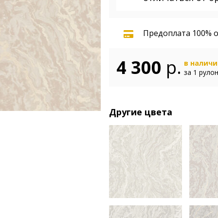
Предоплата 100% о
4 300
р.
в налич
за 1 руло
Другие цвета