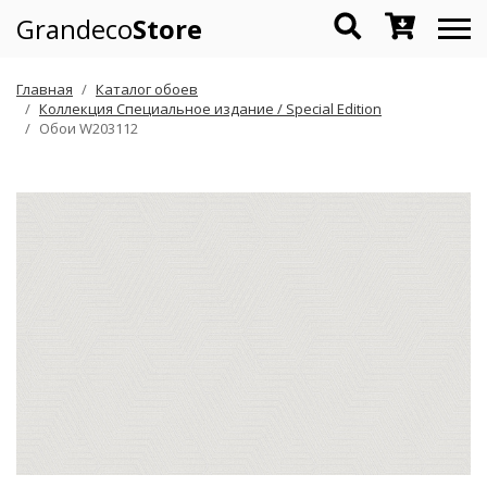
Grandeco
Store
Главная
Каталог обоев
Коллекция Специальное издание / Special Edition
Обои W203112