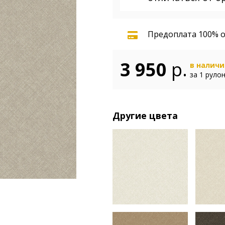
Предоплата 100% о
3 950
р.
в налич
за 1 руло
Другие цвета