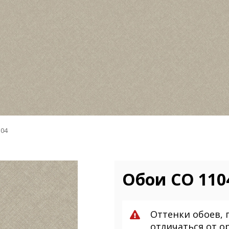
104
Обои CO 1104
Оттенки обоев, 
отличаться от о