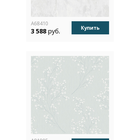
A68410
Купить
3 588
руб.