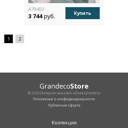
A79403
Купить
3 744
руб.
1
2
Grandeco
Store
© 2026 Интернет-магазин обоев Grandeco
Положение о конфиденциальности
Публичная оферта
Коллекции