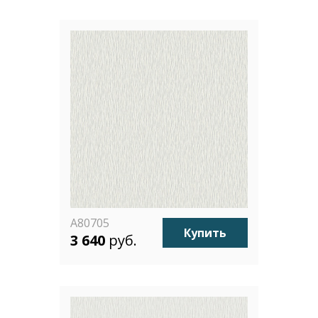
A80705
Купить
3 640
руб.